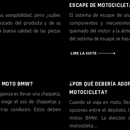
ESCAPE DE MOTOCICLET
u asequibilidad, pero ¿cuáles
El sistema de escape de un
 estado del producto y de su
componentes y mecanismos
 buena calidad de las piezas
quemado del motor a la atmó
del sistema de escape se ba
LIRE LA SUITE
E MOTO BMW?
¿POR QUÉ DEBERÍA ADO
MOTOCICLETA?
gancia es llevar una chaqueta,
 exige el uso de chaquetas y
Cuando se viaja en moto, lle
enras conducen. Estos deben
opciones entre el depósito, l
motos BMW. La elección d
motocicleta…